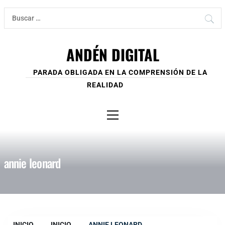
Ir
Buscar:
al
contenido
ANDÉN DIGITAL
PARADA OBLIGADA EN LA COMPRENSIÓN DE LA
REALIDAD
Menú
principal
annie leonard
INICIO
INICIO
ANNIE LEONARD