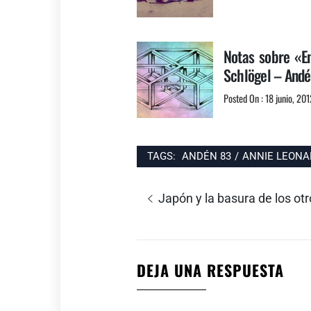
Notas sobre «En
Schlögel – Andé
Posted On : 18 junio, 201
TAGS:
ANDÉN 83
/
ANNIE LEONA
Navegación
Entrada
Japón y la basura de los ot
de
anterior:
entradas
DEJA UNA RESPUESTA