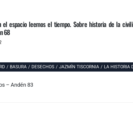
 el espacio leemos el tiempo. Sobre historia de la civili
n 68
2
RD
/
BASURA
/
DESECHOS
/
JAZMÍN TISCORNIA
/
LA HISTORIA 
ros – Andén 83