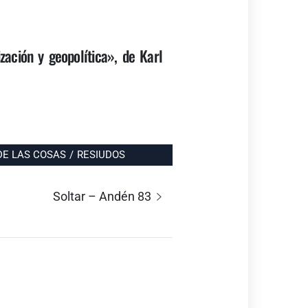
zación y geopolítica», de Karl
DE LAS COSAS
/
RESIUDOS
Entrada
Soltar – Andén 83
siguiente: