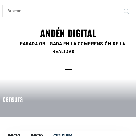
Ir
Buscar:
al
contenido
ANDÉN DIGITAL
PARADA OBLIGADA EN LA COMPRENSIÓN DE LA
REALIDAD
Menú
principal
censura
INICIO
INICIO
CENSURA