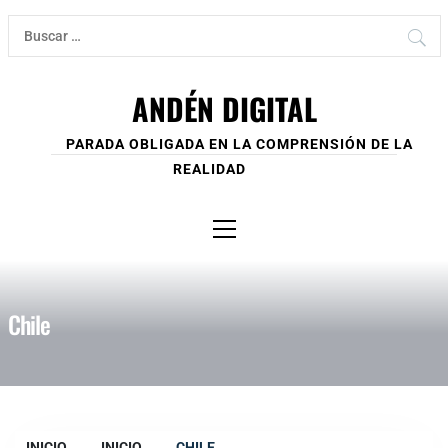
Ir
Buscar:
al
contenido
ANDÉN DIGITAL
PARADA OBLIGADA EN LA COMPRENSIÓN DE LA
REALIDAD
Menú
principal
Chile
INICIO
INICIO
CHILE