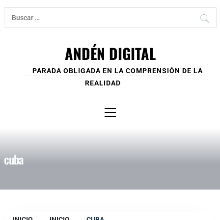
Ir
Buscar:
al
contenido
ANDÉN DIGITAL
PARADA OBLIGADA EN LA COMPRENSIÓN DE LA
REALIDAD
Menú
principal
cuba
INICIO
INICIO
CUBA