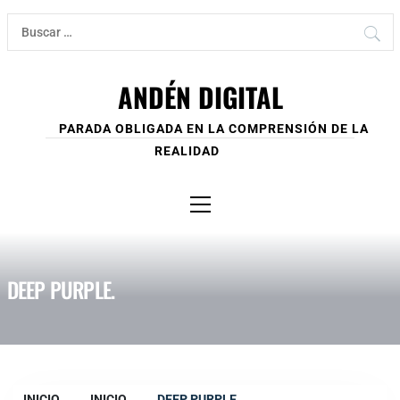
Ir
Buscar:
al
contenido
ANDÉN DIGITAL
PARADA OBLIGADA EN LA COMPRENSIÓN DE LA
REALIDAD
Menú
principal
DEEP PURPLE.
INICIO
INICIO
DEEP PURPLE.