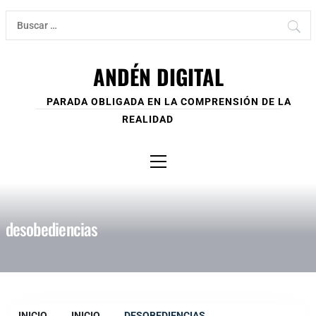
Ir
Buscar:
al
contenido
ANDÉN DIGITAL
PARADA OBLIGADA EN LA COMPRENSIÓN DE LA
REALIDAD
Menú
principal
desobediencias
INICIO
INICIO
DESOBEDIENCIAS