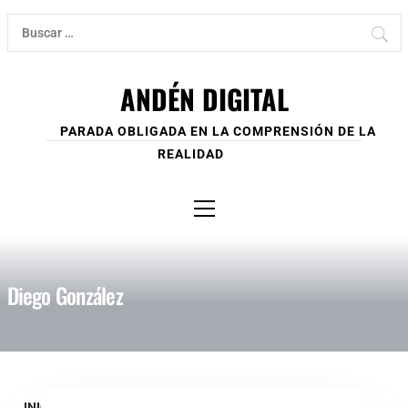
Ir
Buscar:
al
contenido
ANDÉN DIGITAL
PARADA OBLIGADA EN LA COMPRENSIÓN DE LA
REALIDAD
Menú
principal
Diego González
INICIO
INICIO
DIEGO GONZÁLEZ