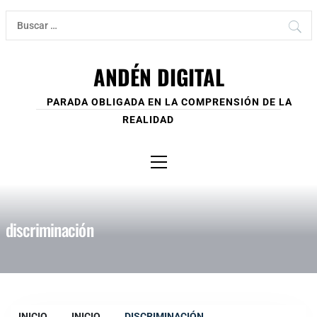
Ir
Buscar:
al
contenido
ANDÉN DIGITAL
PARADA OBLIGADA EN LA COMPRENSIÓN DE LA
REALIDAD
Menú
principal
discriminación
INICIO
INICIO
DISCRIMINACIÓN