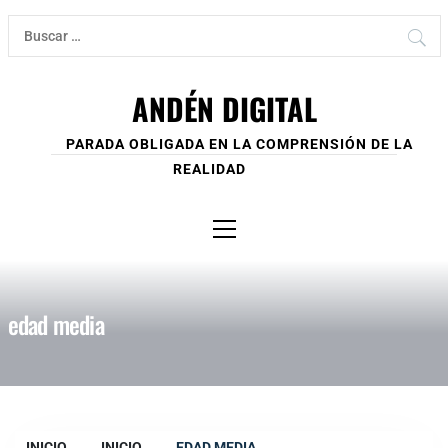
Ir
Buscar:
al
contenido
ANDÉN DIGITAL
PARADA OBLIGADA EN LA COMPRENSIÓN DE LA
REALIDAD
Menú
principal
edad media
INICIO
INICIO
EDAD MEDIA