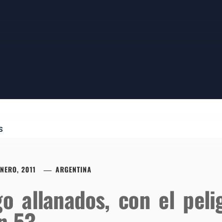
S
ENERO, 2011
ARGENTINA
go allanados, con el pel
n 53