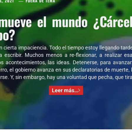
L, 2021
FUERA DE TEMA
mueve el mundo ¿Cárcel 
po?
on cierta impaciencia. Todo el tiempo estoy llegando tar
 a escribir. Muchos menos a re-flexionar, a realizar e
os acontecimientos, las ideas. Detenerse, para avanza
ro, el gobierno avanza en sus declaratorias de muerte, l
se. Y, sin embargo, hay una voluntad que pecha, que tira,
Leer más…