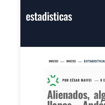
estadisticas
INICIO
INICIO
ESTADISTICA
POR
CÉSAR MAFFEI
8 
Alienados, al
llanos – Andé