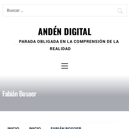
Ir
Buscar:
al
contenido
ANDÉN DIGITAL
PARADA OBLIGADA EN LA COMPRENSIÓN DE LA
REALIDAD
Menú
principal
Fabián Bosoer
INICIO
INICIO
FABIÁN BOSOER