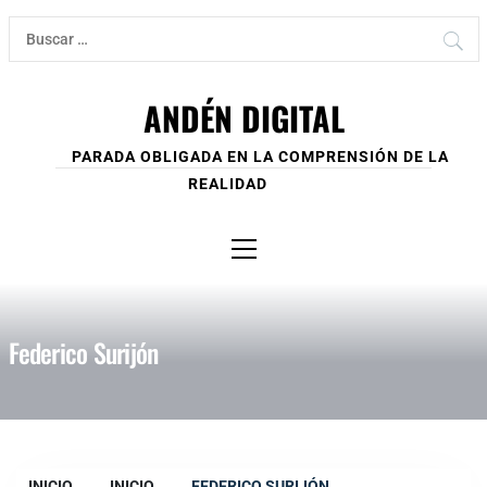
Ir
Buscar:
al
contenido
ANDÉN DIGITAL
PARADA OBLIGADA EN LA COMPRENSIÓN DE LA
REALIDAD
Menú
principal
Federico Surijón
INICIO
INICIO
FEDERICO SURIJÓN