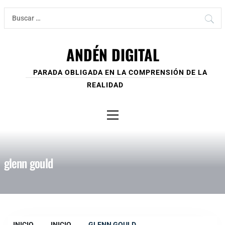
Ir
Buscar:
al
contenido
ANDÉN DIGITAL
PARADA OBLIGADA EN LA COMPRENSIÓN DE LA
REALIDAD
Menú
principal
glenn gould
INICIO
INICIO
GLENN GOULD