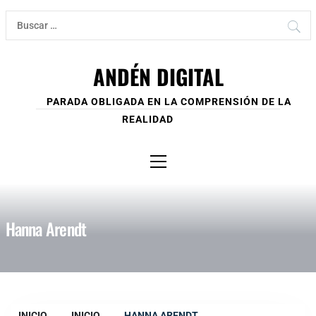
Ir
Buscar:
al
contenido
ANDÉN DIGITAL
PARADA OBLIGADA EN LA COMPRENSIÓN DE LA
REALIDAD
Menú
principal
Hanna Arendt
INICIO
INICIO
HANNA ARENDT