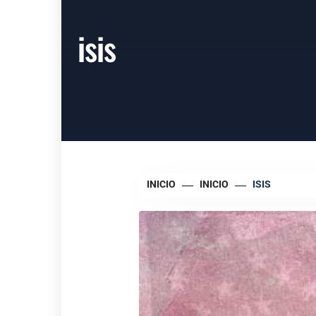
isis
INICIO
INICIO
ISIS