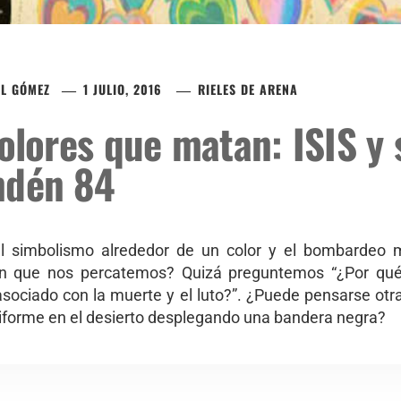
EL GÓMEZ
1 JULIO, 2016
RIELES DE ARENA
olores que matan: ISIS y
ndén 84
 simbolismo alrededor de un color y el bombardeo 
 sin que nos percatemos? Quizá preguntemos “¿Por q
sociado con la muerte y el luto?”. ¿Puede pensarse ot
iforme en el desierto desplegando una bandera negra?