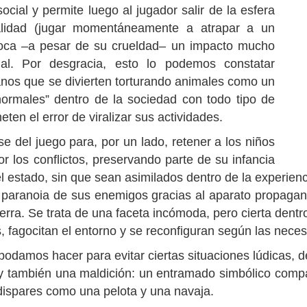
cial y permite luego al jugador salir de la esfera
ealidad (jugar momentáneamente a atrapar a un
ovoca –a pesar de su crueldad– un impacto mucho
ual. Por desgracia, esto lo podemos constatar
nos que se divierten torturando animales como un
normales” dentro de la sociedad con todo tipo de
eten el error de viralizar sus actividades.
e del juego para, por un lado, retener a los niños
los conflictos, preservando parte de su infancia
el estado, sin que sean asimilados dentro de la experien
la paranoia de sus enemigos gracias al aparato propagan
rra. Se trata de una faceta incómoda, pero cierta dentro
s, fagocitan el entorno y se reconfiguran según las nece
odamos hacer para evitar ciertas situaciones lúdicas, 
y también una maldición: un entramado simbólico compa
dispares como una pelota y una navaja.