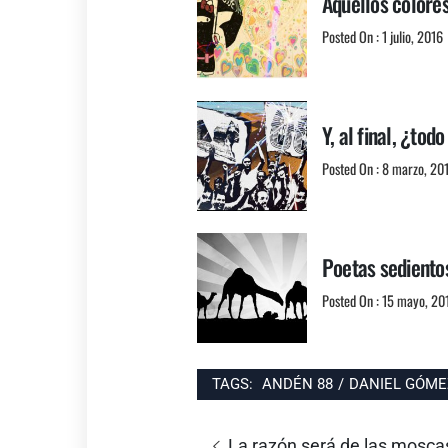
Aquellos colore
Posted On : 1 julio, 2016
Y, al final, ¿to
Posted On : 8 marzo, 20
Poetas sedientos
Posted On : 15 mayo, 20
TAGS:
ANDÉN 88
/
DANIEL GÓME
Navegación
Entrada
La razón será de las mosc