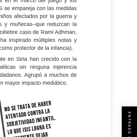
tos en el marco del juego y los
IS se empareja con las medidas
niños afectados por la guerra y
as y muñecas–que reduzcan la
el célebre caso de Rami Adhman,
 ha inspirado múltiples notas y
omo protector de la infancia).
te en Siria han crecido con la
élicas sin ninguna injerencia
 ciudadanos. Agrupó a muchos de
 un mayor impacto mediático.