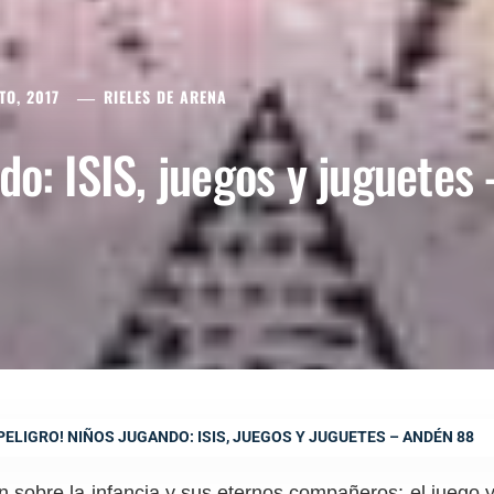
TO, 2017
RIELES DE ARENA
ndo: ISIS, juegos y juguetes
PELIGRO! NIÑOS JUGANDO: ISIS, JUEGOS Y JUGUETES – ANDÉN 88
n sobre la infancia y sus eternos compañeros: el juego