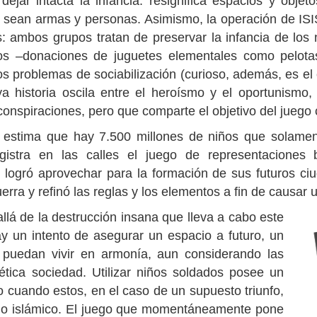
ejar intacta la infancia: resignifica espacios y obje
s sean armas y personas. Asimismo, la operación de IS
: ambos grupos tratan de preservar la infancia de los 
os –donaciones de juguetes elementales como pelot
os problemas de sociabilización (curioso, además, es 
uya historia oscila entre el heroísmo y el oportunismo,
onspiraciones, pero que comparte el objetivo del juego c
 estima que hay 7.500 millones de niños que solamen
istra en las calles el juego de representaciones b
SIS logró aprovechar para la formación de sus futuros
erra y refinó las reglas y los elementos a fin de causar
lá de la destrucción insana que lleva a cabo este
ay un intento de asegurar un espacio a futuro, un
 puedan vivir en armonía, aun considerando las
ética sociedad. Utilizar niños soldados posee un
o cuando estos, en el caso de un supuesto triunfo,
ado islámico. El juego que momentáneamente pone