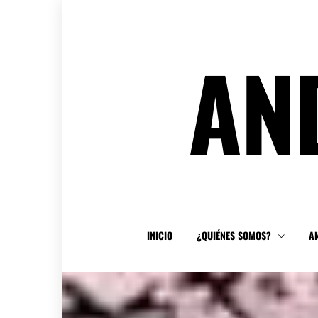
Ir
al
contenido
AN
INICIO
¿QUIÉNES SOMOS?
A