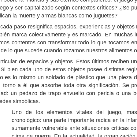
ego y ser capitalizado según contextos críticos? ¿Se pu
lican la muerte y armas blancas como juguetes?
cada paso resignifica espacios, experiencias y objetos
bién marca colectivamente y es marcado. En muchas ins
amos contentos con transformar todo lo que tocamos en
 de lo que sucede cuando rozamos nuestros alimentos o 
articular de espacios y objetos. Estos últimos reciben u
. Si bien cada uno de estos objetos posee distintas re
 es lo mismo un soldado de plástico que una pieza d
n torno a él que absorbe toda otra significación. Se p
idad: un pedazo de trapo envuelto con pericia o una b
edes simbólicas.
Uno de los elementos vitales del juego, ma
cronológico: una parte importante radica en la inf
sumamente vulnerable ante situaciones críticas c
clima de guerra. En la actualidad, la organizació