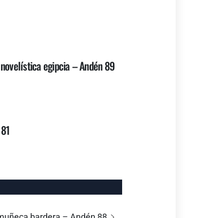
a novelística egipcia – Andén 89
 81
a muñeca bardera – Andén 88