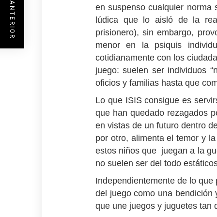
ENTRADA ANTERIOR
en suspenso cualquier norma so
lúdica que lo aisló de la r
prisionero), sin embargo, pr
menor en la psiquis individ
cotidianamente con los ciudada
juego: suelen ser individuos “
oficios y familias hasta que com
Lo que ISIS consigue es servirs
que han quedado rezagados por 
en vistas de un futuro dentro d
por otro, alimenta el temor y 
estos niños que juegan a la gue
no suelen ser del todo estático
Independientemente de lo que p
del juego como una bendición 
que une juegos y juguetes tan 