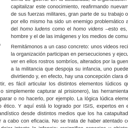
capitalizar este conocimiento, reafirmando nueva
de sus fuerzas militares, gran parte de su trabajo 
por ello mismo ha sido un enemigo problemático a
del
homo ludens
como el
homo videns
–esto es, 
hombre y el de las imágenes y los medios de comu
Remitámonos a un caso concreto: unos videos reci
la organización participan en persecuciones y ejec
ver en ellos rostros sombríos, alterados por la gue
a la militancia que despoja su infancia, uno pued
divirtiendo y, en efecto, hay una concepción clara 
, es fácil articular los distintos elementos lúdicos 
r o simplemente capturar al prisionero), las herramient
parar o no hacerlo, por ejemplo. La lógica lúdica elem
no ético. Y aquí está lo logrado por ISIS, expertos en
andístico desde distintos medios que los ha catapultad
 a cabo con eficacia. No se trata de haber atentado con