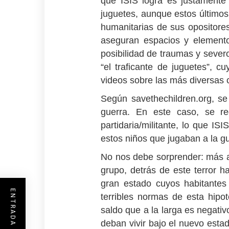
que ISIS logra es justamente d
juguetes, aunque estos último
humanitarias de sus opositores
aseguran espacios y element
posibilidad de traumas y sever
“el traficante de juguetes”, c
videos sobre las más diversas c
Según savethechildren.org, se
guerra. En este caso, se reg
partidaria/militante, lo que I
estos niños que jugaban a la gu
No nos debe sorprender: más al
grupo, detrás de este terror h
gran estado cuyos habitantes
terribles normas de esta hipot
saldo que a la larga es negativ
deban vivir bajo el nuevo est