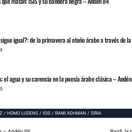
s que matan: ISIS y su bandera negra – Andén 84
do sigue igual?: de la primavera al otoño árabe a través de l
18
: el agua y su carencia en la poesía árabe clásica – Andén
15
Z
/
HOMO LUDENS
/
ISIS
/
RAMI ADHMAN
/
SIRIA
Entrada
as – Andén 88
Bardi, l