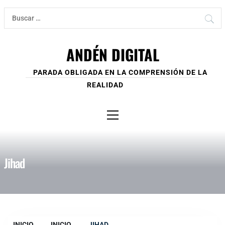
Ir
Buscar:
al
contenido
ANDÉN DIGITAL
PARADA OBLIGADA EN LA COMPRENSIÓN DE LA
REALIDAD
Menú
principal
Jihad
INICIO
INICIO
JIHAD