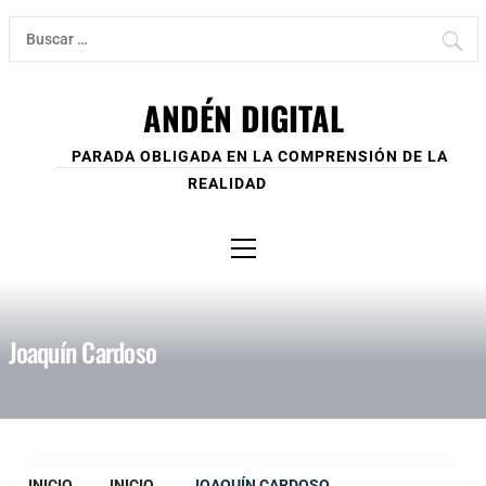
Ir
Buscar:
al
contenido
ANDÉN DIGITAL
PARADA OBLIGADA EN LA COMPRENSIÓN DE LA
REALIDAD
Menú
principal
Joaquín Cardoso
INICIO
INICIO
JOAQUÍN CARDOSO