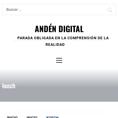
Ir
Buscar:
al
contenido
ANDÉN DIGITAL
PARADA OBLIGADA EN LA COMPRENSIÓN DE LA
REALIDAD
Menú
principal
kusch
INICIO
INICIO
KUSCH