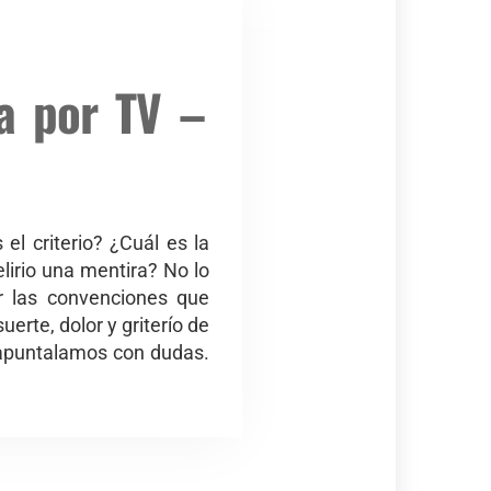
a por TV –
el criterio? ¿Cuál es la
elirio una mentira? No lo
r las convenciones que
erte, dolor y griterío de
 apuntalamos con dudas.