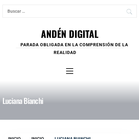
Ir
Buscar:
al
contenido
ANDÉN DIGITAL
PARADA OBLIGADA EN LA COMPRENSIÓN DE LA
REALIDAD
Menú
principal
Luciana Bianchi
INICIO
INICIO
LUCIANA BIANCHI