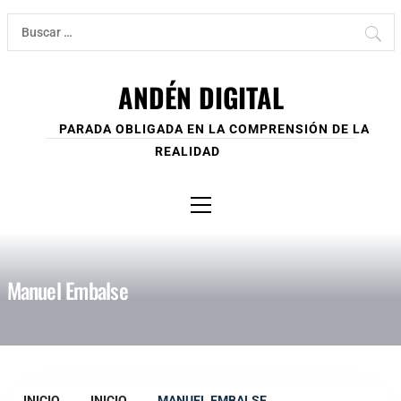
Ir
Buscar:
al
contenido
ANDÉN DIGITAL
PARADA OBLIGADA EN LA COMPRENSIÓN DE LA
REALIDAD
Menú
principal
Manuel Embalse
INICIO
INICIO
MANUEL EMBALSE