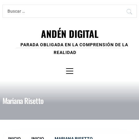
Ir
Buscar:
al
contenido
ANDÉN DIGITAL
PARADA OBLIGADA EN LA COMPRENSIÓN DE LA
REALIDAD
Menú
principal
Mariana Risetto
INICIO
INICIO
MARIANA RISETTO