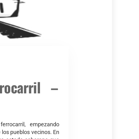
ocarril –
errocarril, empezando
 los pueblos vecinos. En