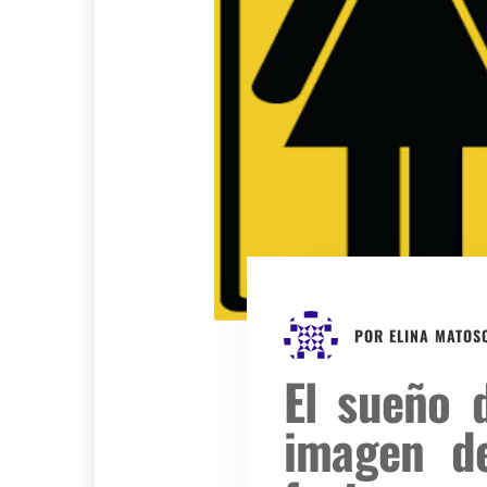
POR
ELINA MATOS
El sueño 
imagen de