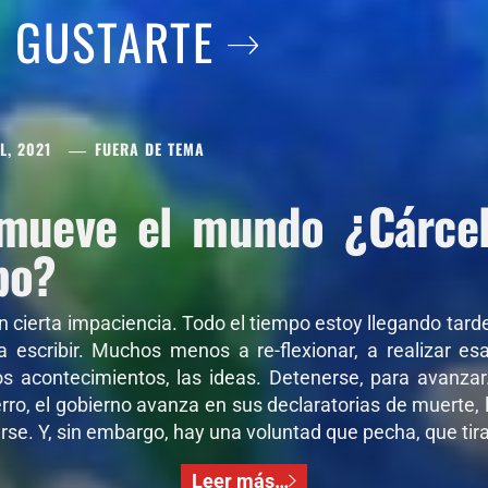
A GUSTARTE
L, 2021
FUERA DE TEMA
mueve el mundo ¿Cárcel 
po?
on cierta impaciencia. Todo el tiempo estoy llegando tar
 a escribir. Muchos menos a re-flexionar, a realizar e
os acontecimientos, las ideas. Detenerse, para avanza
ro, el gobierno avanza en sus declaratorias de muerte, l
se. Y, sin embargo, hay una voluntad que pecha, que tira,
Leer más…