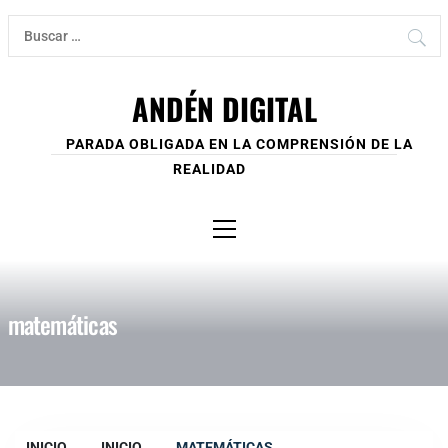
Ir
Buscar:
al
contenido
ANDÉN DIGITAL
PARADA OBLIGADA EN LA COMPRENSIÓN DE LA
REALIDAD
Menú
principal
matemáticas
INICIO
INICIO
MATEMÁTICAS