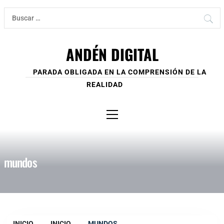
Ir
Buscar:
al
contenido
ANDÉN DIGITAL
PARADA OBLIGADA EN LA COMPRENSIÓN DE LA
REALIDAD
Menú
principal
mundos
INICIO
INICIO
MUNDOS