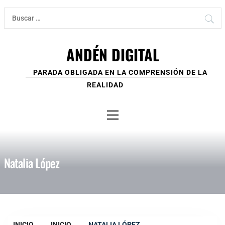
Ir
Buscar:
al
contenido
ANDÉN DIGITAL
PARADA OBLIGADA EN LA COMPRENSIÓN DE LA
REALIDAD
Menú
principal
Natalia López
INICIO
INICIO
NATALIA LÓPEZ