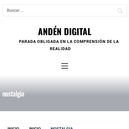
Ir
Buscar:
al
contenido
ANDÉN DIGITAL
PARADA OBLIGADA EN LA COMPRENSIÓN DE LA
REALIDAD
Menú
principal
nostalgia
INICIO
INICIO
NOSTALGIA