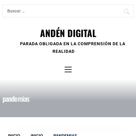
Ir
Buscar:
al
contenido
ANDÉN DIGITAL
PARADA OBLIGADA EN LA COMPRENSIÓN DE LA
REALIDAD
Menú
principal
pandemias
INICIO
INICIO
PANDEMIAS