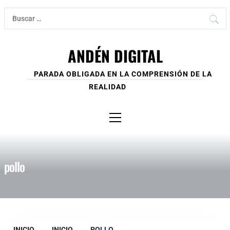
Ir
Buscar:
al
contenido
ANDÉN DIGITAL
PARADA OBLIGADA EN LA COMPRENSIÓN DE LA
REALIDAD
Menú
principal
pollo
INICIO
INICIO
POLLO