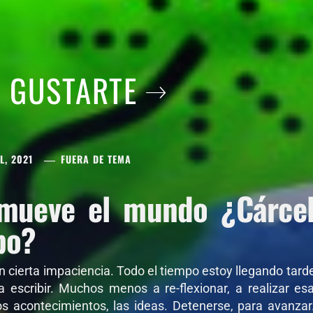
A GUSTARTE
L, 2021
FUERA DE TEMA
mueve el mundo ¿Cárcel 
po?
on cierta impaciencia. Todo el tiempo estoy llegando tar
 a escribir. Muchos menos a re-flexionar, a realizar e
os acontecimientos, las ideas. Detenerse, para avanza