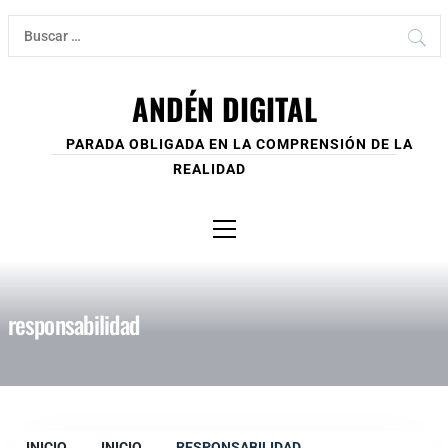
Ir
Buscar:
al
contenido
ANDÉN DIGITAL
PARADA OBLIGADA EN LA COMPRENSIÓN DE LA
REALIDAD
Menú
principal
responsabilidad
INICIO
INICIO
RESPONSABILIDAD