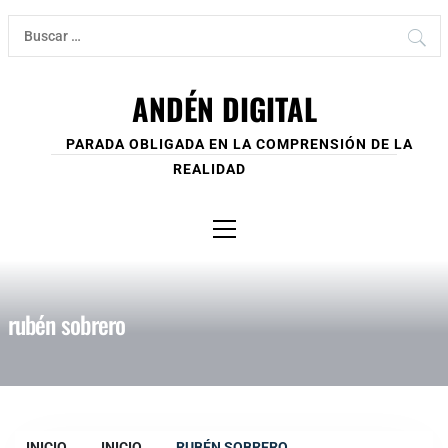
Ir
Buscar:
al
contenido
ANDÉN DIGITAL
PARADA OBLIGADA EN LA COMPRENSIÓN DE LA
REALIDAD
Menú
principal
rubén sobrero
INICIO
INICIO
RUBÉN SOBRERO