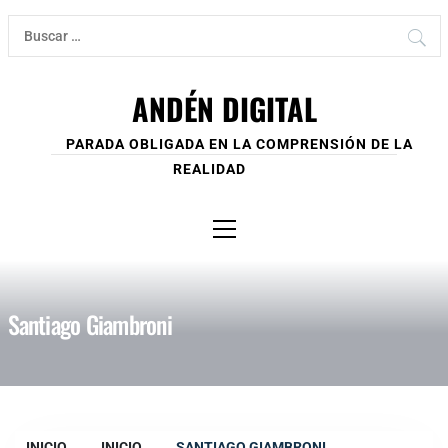
Ir
Buscar:
al
contenido
ANDÉN DIGITAL
PARADA OBLIGADA EN LA COMPRENSIÓN DE LA
REALIDAD
Menú
principal
Santiago Giambroni
INICIO
INICIO
SANTIAGO GIAMBRONI