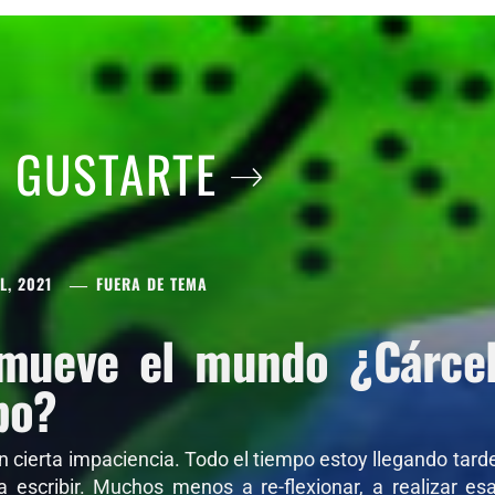
A GUSTARTE
L, 2021
FUERA DE TEMA
mueve el mundo ¿Cárcel 
po?
on cierta impaciencia. Todo el tiempo estoy llegando tar
 a escribir. Muchos menos a re-flexionar, a realizar e