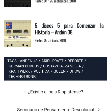
Posted On : 26 septiembre, 2010
5 discos 5 para Comenzar la
Historia – Andén 38
Posted On : 6 junio, 2010
TAGS:
ANDÉN 43
/
ARIEL PRATT
/
DEPORTE
/
GERMÁN BURGOS
/
GUSTAVO A. ZANELLA
/
KRAFTWERK
/
POLÍTICA
/
QUEEN
/
SHOW
/
TECHNOTRONIC
Navegación
de
Entrada
¿Existió el pais Rioplatense?
entradas
anterior:
Entrada
Seminario de Pensamiento Descolonial