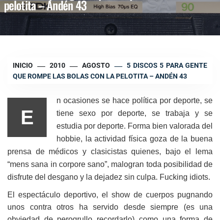
pelotita – Andén 43
INICIO
2010
AGOSTO
5 DISCOS 5 PARA GENTE
QUE ROMPE LAS BOLAS CON LA PELOTITA – ANDÉN 43
n ocasiones se hace política por deporte, se
E
tiene sexo por deporte, se trabaja y se
estudia por deporte. Forma bien valorada del
hobbie, la actividad física goza de la buena
prensa de médicos y clasicistas quienes, bajo el lema
“mens sana in corpore sano”, malogran toda posibilidad de
disfrute del desgano y la dejadez sin culpa. Fucking idiots.
El espectáculo deportivo, el show de cuerpos pugnando
unos contra otros ha servido desde siempre (es una
obviedad de perogrullo recordarlo) como una forma de