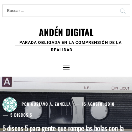
Ir
Buscar:
al
contenido
ANDÉN DIGITAL
PARADA OBLIGADA EN LA COMPRENSIÓN DE LA
REALIDAD
Menú
principal
POR
GUSTAVO A. ZANELLA
15 AGOSTO, 2010
5 DISCOS 5
5 discos 5 para gente que rompe las bolas con la