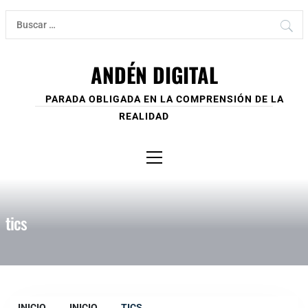
Ir
Buscar:
al
contenido
ANDÉN DIGITAL
PARADA OBLIGADA EN LA COMPRENSIÓN DE LA
REALIDAD
Menú
principal
tics
INICIO
INICIO
TICS