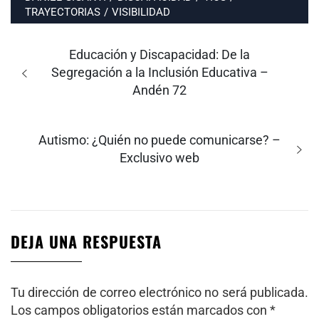
TRAYECTORIAS
/
VISIBILIDAD
Navegación
de
Entrada
Educación y Discapacidad: De la
entradas
anterior:
Segregación a la Inclusión Educativa –
Andén 72
Entrada
Autismo: ¿Quién no puede comunicarse? –
siguiente:
Exclusivo web
DEJA UNA RESPUESTA
Tu dirección de correo electrónico no será publicada.
Los campos obligatorios están marcados con
*