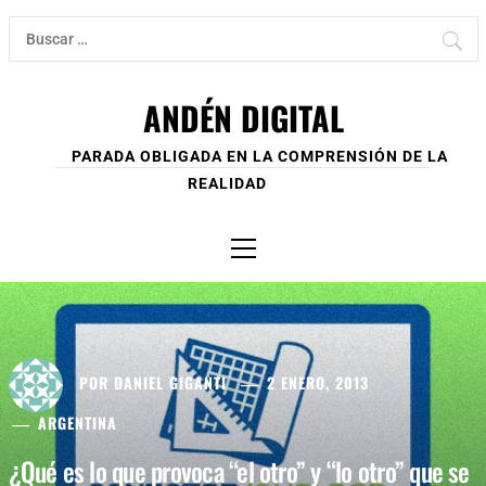
Ir
Buscar:
al
contenido
ANDÉN DIGITAL
PARADA OBLIGADA EN LA COMPRENSIÓN DE LA
REALIDAD
Menú
principal
POR
DANIEL GIGANTI
2 ENERO, 2013
ARGENTINA
¿Qué es lo que provoca “el otro” y “lo otro” que se