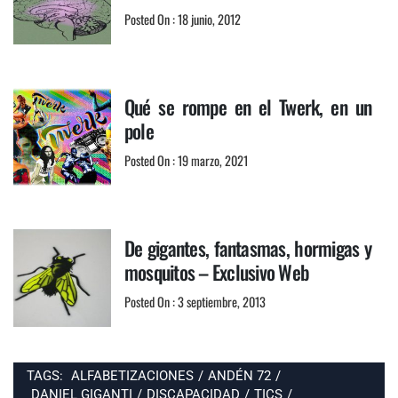
Posted On : 18 junio, 2012
Qué se rompe en el Twerk, en un
pole
Posted On : 19 marzo, 2021
De gigantes, fantasmas, hormigas y
mosquitos – Exclusivo Web
Posted On : 3 septiembre, 2013
TAGS:
ALFABETIZACIONES
/
ANDÉN 72
/
DANIEL GIGANTI
/
DISCAPACIDAD
/
TICS
/