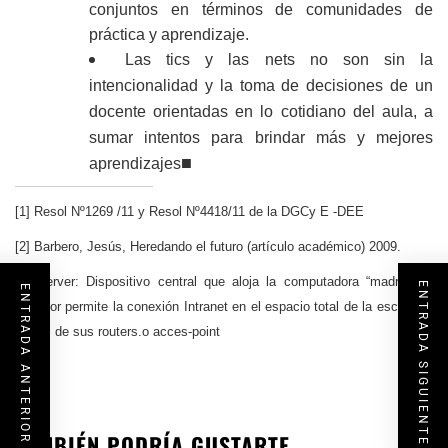
conjuntos en términos de comunidades de
práctica y aprendizaje.
Las tics y las nets no son sin la
intencionalidad y la toma de decisiones de un
docente orientadas en lo cotidiano del aula, a
sumar intentos para brindar más y mejores
■
aprendizajes
[1] Resol Nº1269 /11 y Resol Nº4418/11 de la DGCy E -DEE
[2] Barbero, Jesús, Heredando el futuro (artículo académico) 2009.
[3] Server: Dispositivo central que aloja la computadora “madre”. El
ENTRADA SIGUIENTE
ENTRADA ANTERIOR
servidor permite la conexión Intranet en el espacio total de la escuela a
través de sus routers.o acces-point
TAMBIÉN PODRÍA GUSTARTE