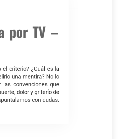
a por TV –
el criterio? ¿Cuál es la
elirio una mentira? No lo
r las convenciones que
erte, dolor y griterío de
 apuntalamos con dudas.