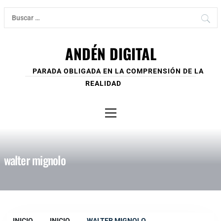
Ir
Buscar:
al
contenido
ANDÉN DIGITAL
PARADA OBLIGADA EN LA COMPRENSIÓN DE LA
REALIDAD
Menú
principal
walter mignolo
INICIO
INICIO
WALTER MIGNOLO