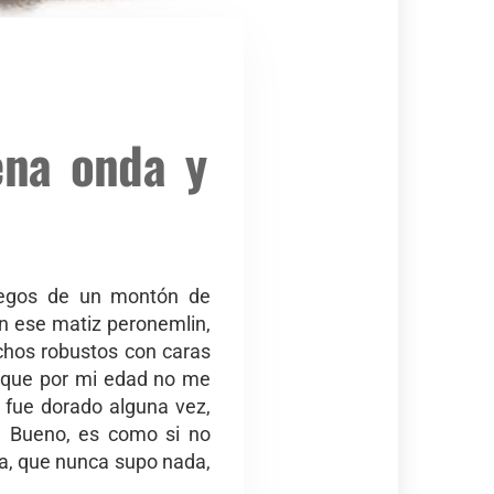
uena onda y
juegos de un montón de
en ese matiz peronemlin,
achos robustos con caras
r que por mi edad no me
e fue dorado alguna vez,
… Bueno, es como si no
ra, que nunca supo nada,