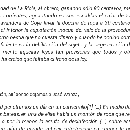
udad de La Rioja, al obrero, ganando sólo 80 centavos, me
 corrientes, aguantando en sus espaldas el calor de 57º
lavandera de Goya lavar la docena de ropa a 30 centavo
l Interior la explotación inocua del vale de la proveedu
como bestia que no cuesta dinero, y cuando he podido com
ficiente en la debilitación del sujeto y la degeneración
mente aquellas leyes tan previsoras que todos y ot
a creído que faltaba el freno de la ley.
n, allí donde dejamos a José Wanza,
dad penetramos un día en un conventillo[1] (…) En medio d
res bateas, en una de ellas había un montón de ropa que 
o o por lo menos la estufa de desinfección (…) sobre es
un niño de mirada imbécil entreteníase en chupar la p