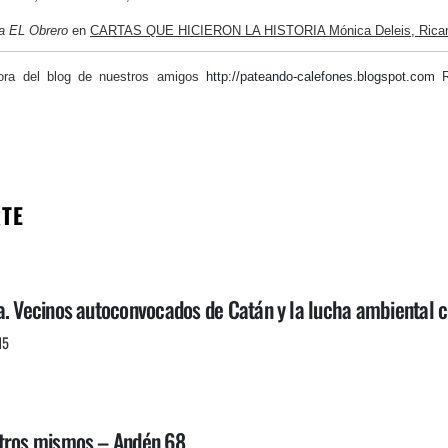
a EL Obrero
en
CARTAS QUE HICIERON LA HISTORIA Mónica Deleis, Ricardo 
dora del blog de nuestros amigos
http://pateando-calefones.blogspot.com
R
RTE
a. Vecinos autoconvocados de Catán y la lucha ambiental c
15
otros mismos – Andén 68