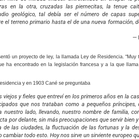
as en la otra, cruzadas las piernecitas, la tenue cai
udio geológico, tal debía ser el número de capas sup
 el terreno primario hasta el de una nueva formación, des
esentó un proyecto de ley, la llamada Ley de Residencia. “Mu
e ha encontrado en la legislación francesa y a la que llama 
Residencia y en 1903 Cané se preguntaba
 viejos y fieles que entreví en los primeros años en la 
cipados que nos trataban como a pequeños príncipes, d
 a nuestro lado, llevando, nuestro nombre de familia, c
recta por delante, sin más preocupaciones que servir bien 
ia de las ciudades, la fluctuación de las fortunas y la de
 cambiar todo esto. Hoy nos sirve un sirviente europeo qu