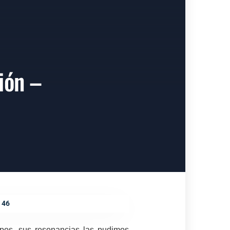
ión –
 46
pos, sus resonancias las pudimos