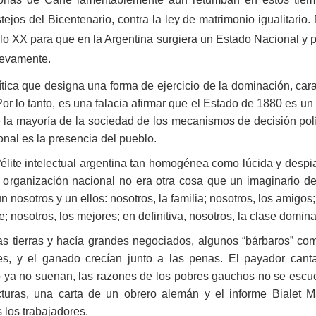
estejos del Bicentenario, contra la ley de matrimonio igualitari
glo XX para que en la Argentina surgiera un Estado Nacional y p
uevamente.
ítica que designa una forma de ejercicio de la dominación, car
 Por lo tanto, es una falacia afirmar que el Estado de 1880 es 
 la mayoría de la sociedad de los mecanismos de decisión políti
nal es la presencia del pueblo.
lite intelectual argentina tan homogénea como lúcida y despi
rganización nacional no era otra cosa que un imaginario de c
un nosotros y un ellos: nosotros, la familia; nosotros, los amigos;
e; nosotros, los mejores; en definitiva, nosotros, la clase domina
 las tierras y hacía grandes negociados, algunos “bárbaros” 
ses, y el ganado crecían junto a las penas. El payador can
 ya no suenan, las razones de los pobres gauchos no se esc
turas, una carta de un obrero alemán y el informe Bialet M
 los trabajadores.