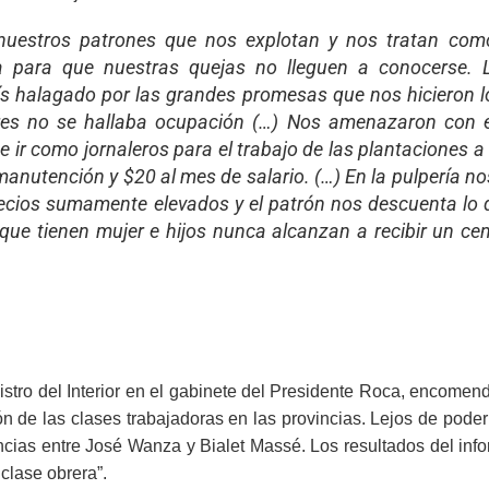
nuestros patrones que nos explotan y nos tratan como
a para que nuestras quejas no lleguen a conocerse. 
país halagado por las grandes promesas que nos hicieron 
res no se hallaba ocupación (…) Nos amenazaron con ec
 ir como jornaleros para el trabajo de las plantaciones
manutención y $20 al mes de salario. (…) En la pulpería n
ecios sumamente elevados y el patrón nos descuenta lo 
ue tienen mujer e hijos nunca alcanzan a recibir un ce
stro del Interior en el gabinete del Presidente Roca, encome
ón de las clases trabajadoras en las provincias. Lejos de poder
ncias entre José Wanza y Bialet Massé. Los resultados del inf
 clase obrera”.