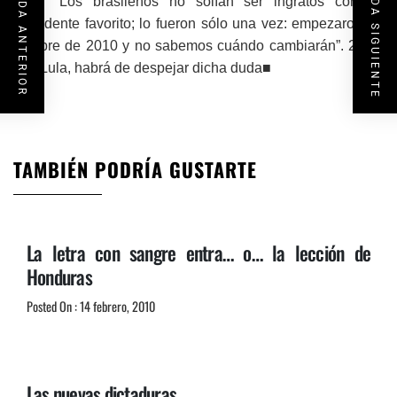
ENTRADA SIGUIENTE
ENTRADA ANTERIOR
coro: “Los brasileños no solían ser ingratos con su
presidente favorito; lo fueron sólo una vez: empezaron en
octubre de 2010 y no sabemos cuándo cambiarán”. 2014,
con Lula, habrá de despejar dicha duda
■
TAMBIÉN PODRÍA GUSTARTE
La letra con sangre entra… o… la lección de
Honduras
Posted On : 14 febrero, 2010
Las nuevas dictaduras