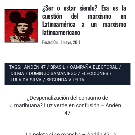
¿Ser o estar siendo? Esa es la
cuestión del marxismo en
Latinoamérica a un marxismo
latinoamericano
Posted On : 1 mayo, 2011
TAGS:
ANDÉN 47
/
BRASIL
/
CAMPAÑA ELECTORAL
/
DILMA
/
DOMINGO SAMANIEGO
/
ELECCIONES
/
LULA DA SILVA
/
SEGUNDA VUELTA
Navegación
de
Entrada
¿Despenalización del consumo de
entradas
anterior:
marihuana? Luz verde en confusión – Andén
47
Entrada
La pelota sí se mancha – Andén 47