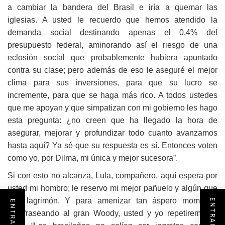
a cambiar la bandera del Brasil e iría a quemar las
iglesias. A usted le recuerdo que hemos atendido la
demanda social destinando apenas el 0,4% del
presupuesto federal, aminorando así el riesgo de una
eclosión social que probablemente hubiera apuntado
contra su clase; pero además de eso le aseguré el mejor
clima para sus inversiones, para que su lucro se
incremente, para que se haga más rico. A todos ustedes
que me apoyan y que simpatizan con mi gobierno les hago
esta pregunta:
¿
no creen que ha llegado la hora de
asegurar, mejorar y profundizar todo cuanto avanzamos
hasta aquí? Ya sé que su respuesta es sí. Entonces voten
como yo, por Dilma, mi única y mejor sucesora”.
S
i con esto no alcanza, Lula, compañero, aquí espera por
usted mi hombro; le reservo mi mejor pañuelo y algún que
otro lagrimón. Y para amenizar tan áspero momento,
parafraseando al gran Woody, usted y yo repetiremos a