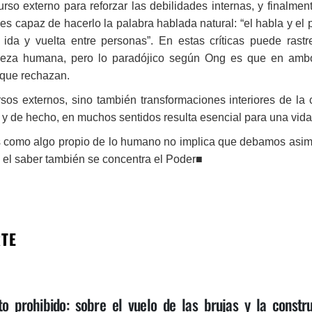
so externo para reforzar las debilidades internas, y finalmen
s capaz de hacerlo la palabra hablada natural: “el habla y el
ida y vuelta entre personas”. En estas críticas puede rast
aleza humana, pero lo paradójico según Ong es que en ambo
 que rechazan.
sos externos, sino también transformaciones interiores de la
 y de hecho, en muchos sentidos resulta esencial para una vid
 como algo propio de lo humano no implica que debamos asimil
 el saber también se concentra el Poder■
RTE
to prohibido: sobre el vuelo de las brujas y la constr