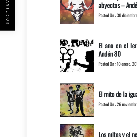
ENTRADA ANTERIOR
abyectos – And
Posted On : 30 diciembr
El ano en el le
Andén 80
Posted On : 10 enero, 20
El mito de la ig
Posted On : 26 noviembr
Los mitos y el 