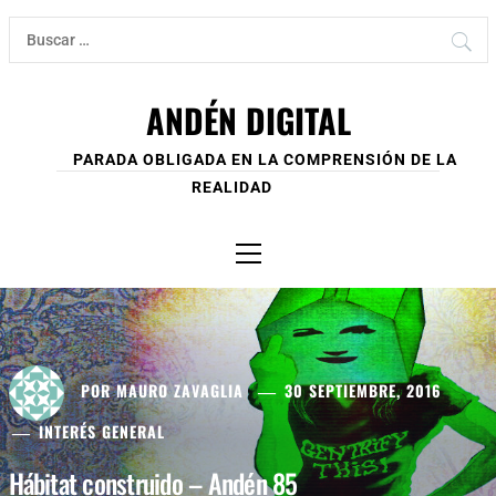
Ir
Buscar:
al
contenido
ANDÉN DIGITAL
PARADA OBLIGADA EN LA COMPRENSIÓN DE LA
REALIDAD
Menú
principal
POR
MAURO ZAVAGLIA
30 SEPTIEMBRE, 2016
INTERÉS GENERAL
Hábitat construido – Andén 85