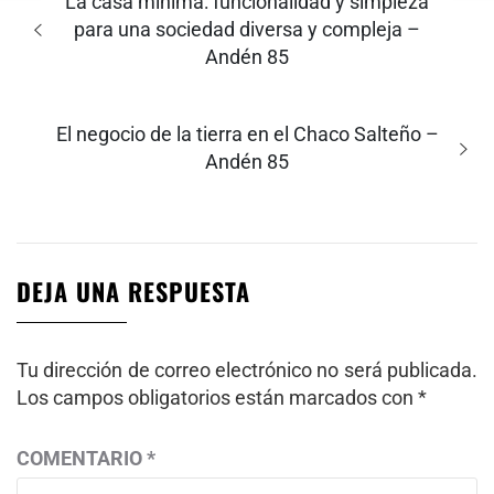
de
Entrada
La casa mínima: funcionalidad y simpleza
entradas
anterior:
para una sociedad diversa y compleja –
Andén 85
Entrada
El negocio de la tierra en el Chaco Salteño –
siguiente:
Andén 85
DEJA UNA RESPUESTA
Tu dirección de correo electrónico no será publicada.
Los campos obligatorios están marcados con
*
COMENTARIO
*