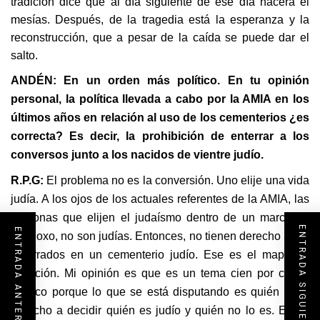
tradición dice que al día siguiente de ese día nacerá el
mesías. Después, de la tragedia está la esperanza y la
reconstrucción, que a pesar de la caída se puede dar el
salto.
ANDÉN: En un orden más político. En tu opinión
personal, la política llevada a cabo por la AMIA en los
últimos años en relación al uso de los cementerios ¿es
correcta? Es decir, la prohibición de enterrar a los
conversos junto a los nacidos de vientre judío.
R.P.G:
El problema no es la conversión. Uno elije una vida
judía. A los ojos de los actuales referentes de la AMIA, las
personas que elijen el judaísmo dentro de un marco no
ENTRADA SIGUIENTE
ENTRADA ANTERIOR
ortodoxo, no son judías. Entonces, no tienen derecho a ser
enterrados en un cementerio judío. Ese es el mapa de
situación. Mi opinión es que es un tema cien por ciento
político porque lo que se está disputando es quién tiene
derecho a decidir quién es judío y quién no lo es. Es un