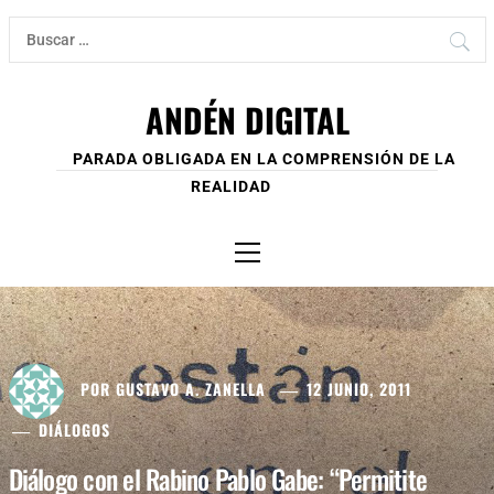
Ir
Buscar:
al
contenido
ANDÉN DIGITAL
PARADA OBLIGADA EN LA COMPRENSIÓN DE LA
REALIDAD
Menú
principal
POR
GUSTAVO A. ZANELLA
12 JUNIO, 2011
DIÁLOGOS
Diálogo con el Rabino Pablo Gabe: “Permitite