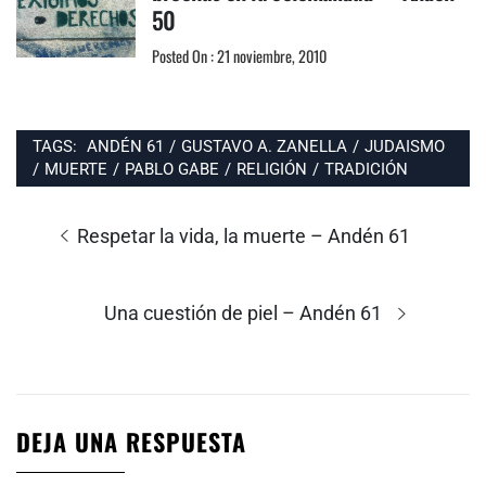
50
Posted On : 21 noviembre, 2010
TAGS:
ANDÉN 61
/
GUSTAVO A. ZANELLA
/
JUDAISMO
/
MUERTE
/
PABLO GABE
/
RELIGIÓN
/
TRADICIÓN
Navegación
de
Entrada
Respetar la vida, la muerte – Andén 61
entradas
anterior:
Entrada
Una cuestión de piel – Andén 61
siguiente:
DEJA UNA RESPUESTA