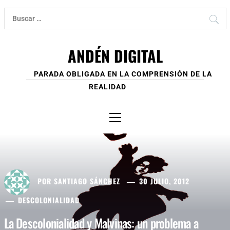
Ir
Buscar:
al
contenido
ANDÉN DIGITAL
PARADA OBLIGADA EN LA COMPRENSIÓN DE LA
REALIDAD
Menú
principal
POR
SANTIAGO SÁNCHEZ
30 JULIO, 2012
DESCOLONIALIDAD
La Descolonialidad y Malvinas: un problema a