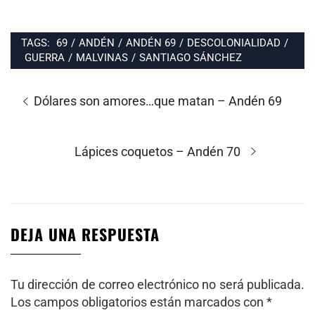
TAGS:
69
/
ANDÉN
/
ANDÉN 69
/
DESCOLONIALIDAD
/
GUERRA
/
MALVINAS
/
SANTIAGO SÁNCHEZ
Navegación
de
Entrada
Dólares son amores…que matan – Andén 69
entradas
anterior:
Entrada
Lápices coquetos – Andén 70
siguiente:
DEJA UNA RESPUESTA
Tu dirección de correo electrónico no será publicada.
Los campos obligatorios están marcados con
*