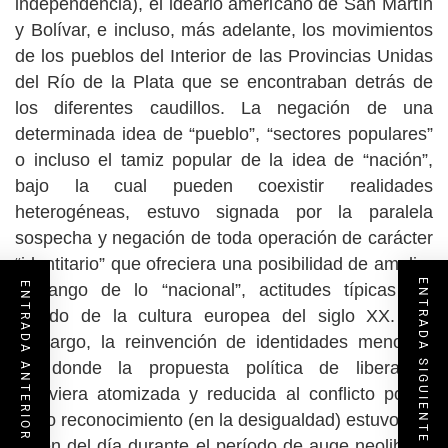
independencia), el ideario americano de San Martín
y Bolívar, e incluso, más adelante, los movimientos
de los pueblos del Interior de las Provincias Unidas
del Río de la Plata que se encontraban detrás de
los diferentes caudillos. La negación de una
determinada idea de “pueblo”, “sectores populares”
o incluso el tamiz popular de la idea de “nación”,
bajo la cual pueden coexistir realidades
heterogéneas, estuvo signada por la paralela
sospecha y negación de toda operación de carácter
“identitario” que ofreciera una posibilidad de ampliar
ENTRADA SIGUIENTE
ENTRADA ANTERIOR
el rango de lo “nacional”, actitudes típicas del
estado de la cultura europea del siglo XX. Sin
embargo, la reinvención de identidades menores,
en donde la propuesta política de liberación
estuviera atomizada y reducida al conflicto por el
mero reconocimiento (en la desigualdad) estuvo a la
orden del día durante el período de auge neoliberal