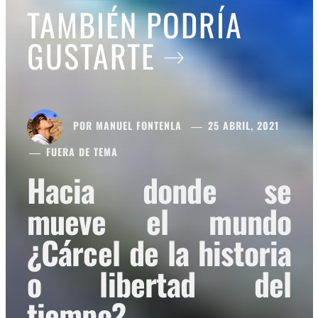
TAMBIÉN PODRÍA
GUSTARTE
POR
MANUEL FONTENLA
25 ABRIL, 2021
FUERA DE TEMA
Hacia donde se
mueve el mundo
¿Cárcel de la historia
o libertad del
tiempo?