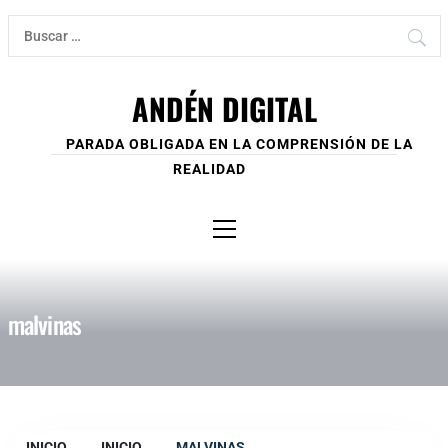
Ir
Buscar:
al
contenido
ANDÉN DIGITAL
PARADA OBLIGADA EN LA COMPRENSIÓN DE LA
REALIDAD
Menú
principal
malvinas
INICIO
INICIO
MALVINAS